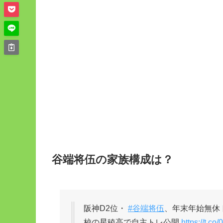
谷端将伍の家族構成は？
阪神D2位・
#谷端将伍
、年末年始無休
校の星稜高で自主トレ公開
https://t.c