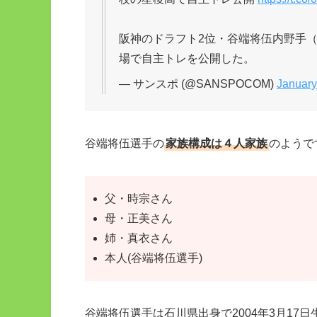
阪神のドラフト2位・谷端将伍内野手（
場で自主トレを公開した。
— サンスポ (@SANSPOCOM)
January
谷端将伍選手の
家族構成は４人家族
のようで
父・時宗さん
母・正美さん
姉・真衣さん
本人(谷端将伍選手)
谷端将伍選手は石川県出身で2004年3月17日生