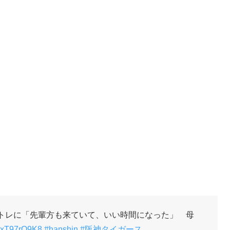
トレに「先輩方も来ていて、いい時間になった」 母
o/0xT97rO9K8
#hanshin
#阪神タイガース