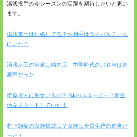
湯浅投手の今シーズンの活躍を期待したいと思い
ます。
湯浅京己は結婚してる？お相手はライバルチーム
にいた？
湯浅京己の実家は精肉店！中学時代のお弁当は超
豪華だった！
伊原陵人に彼女いるの？2体のスヌーピーと新生
活をスタートしていた！
村上頌樹の家族構成は？家族は全員生粋の虎党だ
った！