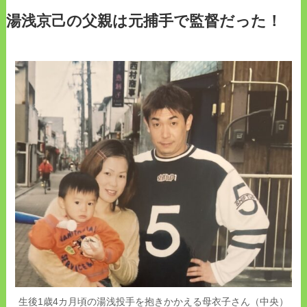
湯浅京己の父親は元捕手で監督だった！
生後1歳4カ月頃の湯浅投手を抱きかかえる母衣子さん（中央）